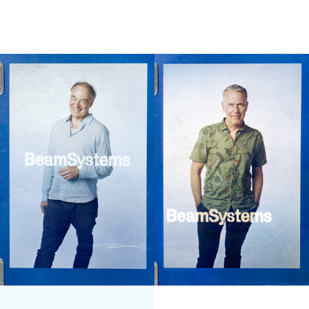
Totaal volume:
Totaal gewicht:
0.0m3
0.0kg
Ga Verder