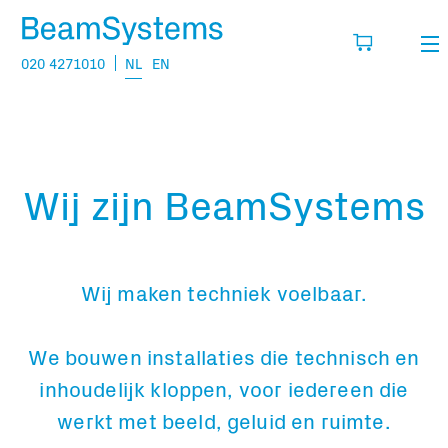
020 4271010
NL
EN
Verhuur
Mijn wensenlijst
Verkoop
Wij zijn BeamSystems
Projecten
Vul hier de producten in die je denkt nodig
te hebben.
Vragen
Wij maken techniek voelbaar.
Over
Jouw winkelmandje is leeg
Vacatures
We bouwen installaties die technisch en
inhoudelijk kloppen, voor iedereen die
Transport informatie:
werkt met beeld, geluid en ruimte.