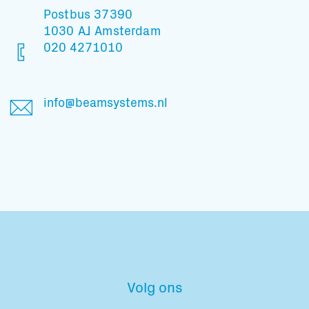
Postbus 37390
1030 AJ Amsterdam
020 4271010
En blijf op de hoogte
info@beamsystems.nl
Volg ons