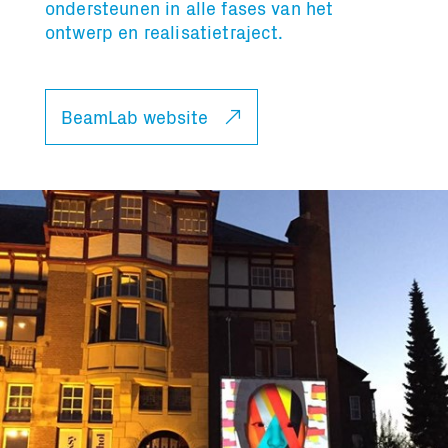
ondersteunen in alle fases van het
Totaal volume:
Totaal gewicht:
ontwerp en realisatietraject.
0.0m3
0.0kg
BeamLab website
Ga Verder