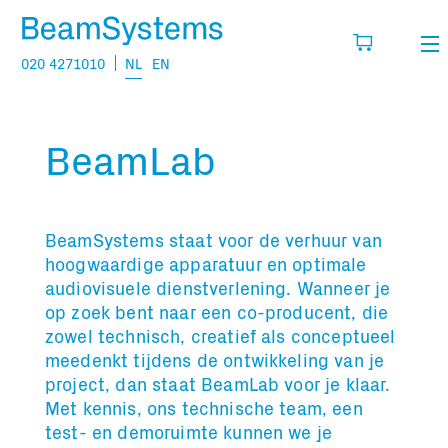
020 4271010
NL
EN
Verhuur
BeamLab
Mijn wensenlijst
Verkoop
Projecten
Vul hier de producten in die je denkt nodig
BeamSystems staat voor de verhuur van
te hebben.
Vragen
hoogwaardige apparatuur en optimale
audiovisuele dienstverlening. Wanneer je
Over
op zoek bent naar een co-producent, die
zowel technisch, creatief als conceptueel
Jouw winkelmandje is leeg
Vacatures
meedenkt tijdens de ontwikkeling van je
project, dan staat BeamLab voor je klaar.
Met kennis, ons technische team, een
Transport informatie:
test- en demoruimte kunnen we je