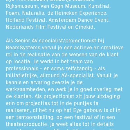
Totaal volume:
Totaal gewicht:
Rijksmuseum, Van Gogh Museum, Kunsthal,
0.0m3
0.0kg
Foam, Naturalis, de Heineken Experience,
Holland Festival, Amsterdam Dance Event,
Nederlands Film Festival en Cinekid.
Ga Verder
Als
Senior
AV
specialist/
projectionist
bij
BeamSystems
vervul je een actieve
en creatieve
rol in de realisatie van de wensen van de klant
op locatie. Je werkt in het team
van
professionals
- en soms zelfstandig -
als
initiatiefrijke, allround AV-specialist.
Vanuit je
kennis en ervaring
overzie je de
werkzaamheden, en werk
je
in goed overleg met
de
k
lanten.
Als
projectionist
zit jouw uitdaging
erin
om
projecties tot in de puntjes te
realiseren, of het nu op het Eye gebouw is of in
een tentoonstelling, op een festival
of in een
theaterproductie,
je weet alles tot in details