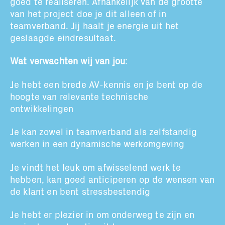
goed te realiseren
. Afhankelijk van de gro
ot
te
van het project doe je dit alleen of in
teamverband
.
Jij haalt je energie uit het
geslaagde eindresultaat.
Wat verwachten wij van jou
:
Je
hebt
een
brede
AV
-kennis
en je
bent op de
hoogte van rel
e
vante technische
ontwikkelingen
Je kan zowel in teamverband als zelfstandig
werken in een dynamische werkomgeving
Je vindt het leuk om afwisselend werk te
hebben, kan goed anticiperen op de wensen van
de klant en bent stressbestendig
Je hebt er plezier in om onderweg te zijn en