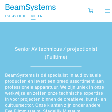
020 4271010
NL
EN
Verhuur
Mijn wensenlijst
Verkoop
Senior AV technicus / projectionist
Projecten
(Fulltime)
Vul hier de producten in die je denkt nodig
te hebben.
Vragen
BeamSystems is dé specialist in audiovisuele
Over
producten en levert een breed assortiment aan
Jouw winkelmandje is leeg
professionele apparatuur. We zijn uniek in onze
Vacatures
werkwijze en zetten onze technische expertise
in voor projecten binnen de creatieve, kunst- en
Transport informatie:
cultuursector. Onze klanten zijn onder andere
Eye Filmmuseum, Stedelijk Museum,