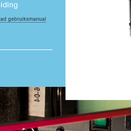
iding
Totaal volume:
0.0m3
ad gebruiksmanual