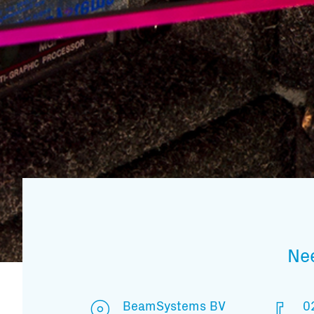
Ne
BeamSystems BV
0