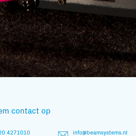
Subscribe to our mailing list
em contact op
En blijf op de hoogte
20 4271010
info@beamsystems.nl