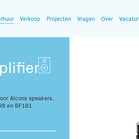
rhuur
Verkoop
Projecten
Vragen
Over
Vacatur
Mijn wensen
lifier
Vul hier de producten 
voor Alcons speakers.
VR8 en BF181
Jouw winkelmandje is 
Transport infor