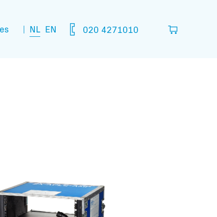
NL
EN
es
020 4271010
lijst
in die je denkt nodig te hebben.
leeg
matie: