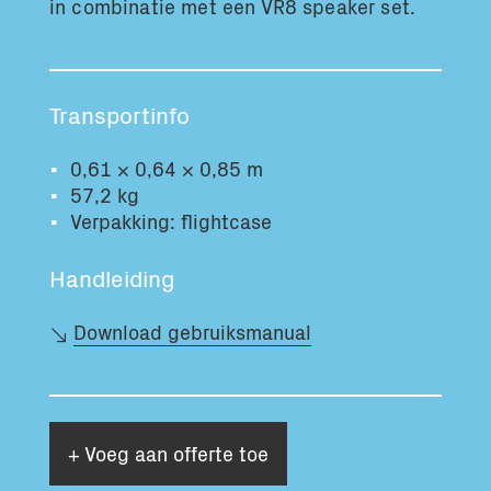
in combinatie met een VR8 speaker set.
Totaal volume:
Totaal gewicht:
0.0m3
0.0kg
Transportinfo
Ga Verder
0,61 × 0,64 × 0,85 m
57,2 kg
Verpakking: flightcase
Handleiding
Download gebruiksmanual
+ Voeg aan offerte toe