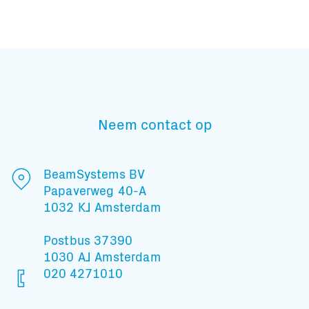
Subscribe to our mailing list
Neem contact op
En blijf op de hoogte
BeamSystems BV
Papaverweg 40-A
1032 KJ Amsterdam
Postbus 37390
1030 AJ Amsterdam
020 4271010