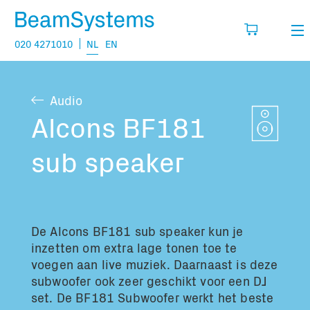
020 4271010
NL
EN
Verhuur
Audio
Mijn wensenlijst
Verkoop
Alcons BF181
Projecten
sub speaker
Vul hier de producten in die je denkt nodig
te hebben.
Vragen
Over
De Alcons BF181 sub speaker kun je
Jouw winkelmandje is leeg
Vacatures
inzetten om extra lage tonen toe te
voegen aan live muziek. Daarnaast is deze
subwoofer ook zeer geschikt voor een DJ
Transport informatie:
set. De BF181 Subwoofer werkt het beste