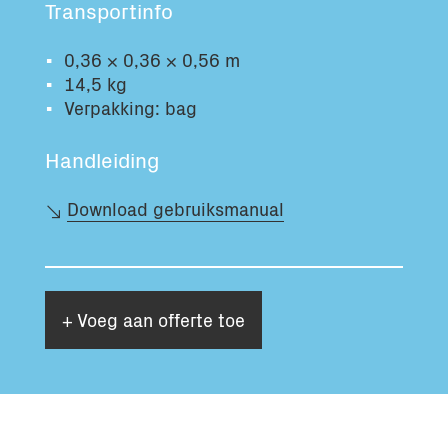
Transportinfo
Totaal volume:
Totaal gewicht:
0.0m3
0.0kg
0,36 × 0,36 × 0,56 m
14,5 kg
Verpakking: bag
Ga Verder
Handleiding
Download gebruiksmanual
+ Voeg aan offerte toe