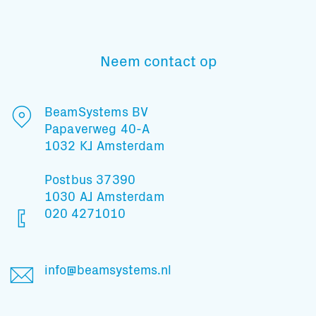
Neem contact op
Subscribe to our mailing list
BeamSystems BV
Papaverweg 40-A
En blijf op de hoogte
1032 KJ Amsterdam
Postbus 37390
1030 AJ Amsterdam
020 4271010
info@beamsystems.nl