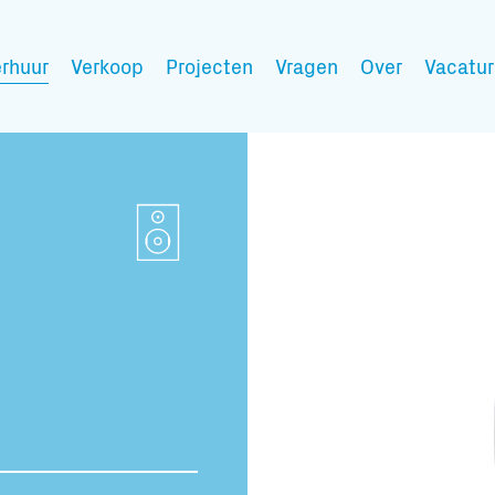
rhuur
Verkoop
Projecten
Vragen
Over
Vacatur
Mijn wensen
Vul hier de producten 
Jouw winkelmandje is 
Transport infor