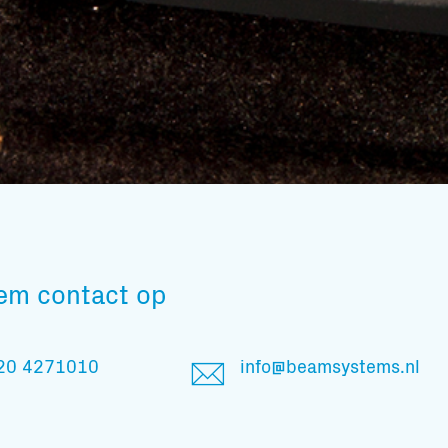
Subscribe to our mailing list
em contact op
En blijf op de hoogte
20 4271010
info@beamsystems.nl