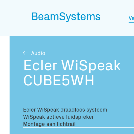
Ve
Audio
Ecler WiSpeak
CUBE5WH
Ecler WiSpeak draadloos systeem
WiSpeak actieve luidspreker
Montage aan lichtrail