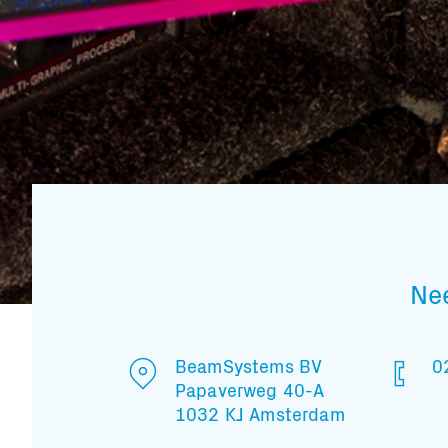
Ne
BeamSystems BV
0
Papaverweg 40-A
1032 KJ Amsterdam