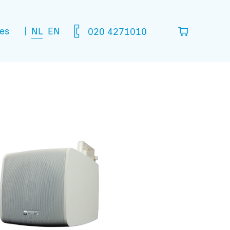
NL
EN
es
020 4271010
lijst
in die je denkt nodig te hebben.
leeg
matie: