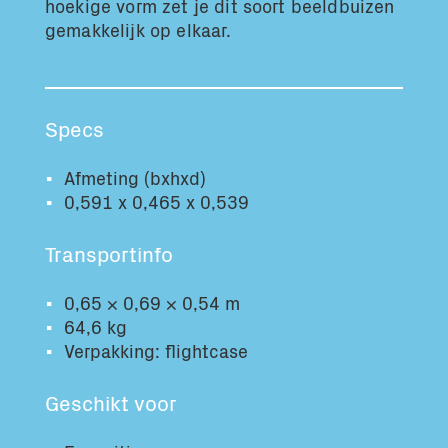
hoekige vorm zet je dit soort beeldbuizen
Totaal volume:
Totaal gewicht:
gemakkelijk op elkaar.
0.0m3
0.0kg
Ga Verder
Specs
Afmeting (bxhxd)
0,591 x 0,465 x 0,539
Transportinfo
0,65 × 0,69 × 0,54 m
64,6 kg
Verpakking: flightcase
Geschikt voor