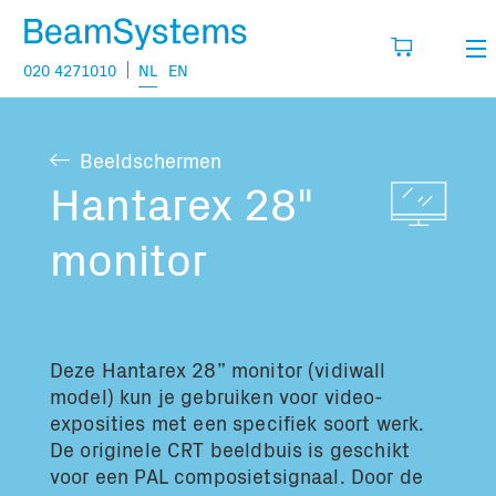
020 4271010
NL
EN
Verhuur
Beeldschermen
Mijn wensenlijst
Verkoop
Hantarex 28"
Projecten
monitor
Vul hier de producten in die je denkt nodig
te hebben.
Vragen
Over
Deze Hantarex 28” monitor (vidiwall
Jouw winkelmandje is leeg
Vacatures
model) kun je gebruiken voor video-
exposities met een specifiek soort werk.
De originele CRT beeldbuis is geschikt
Transport informatie:
voor een PAL composietsignaal. Door de