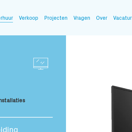
rhuur
Verkoop
Projecten
Vragen
Over
Vacatur
Mijn wensen
Vul hier de producten 
nstallaties
Jouw winkelmandje is 
Transport infor
iding