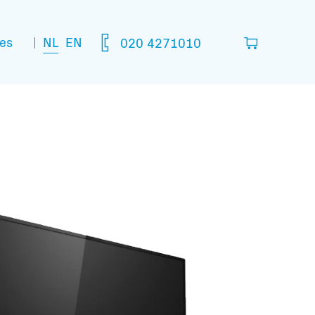
NL
EN
es
020 4271010
lijst
in die je denkt nodig te hebben.
leeg
matie: