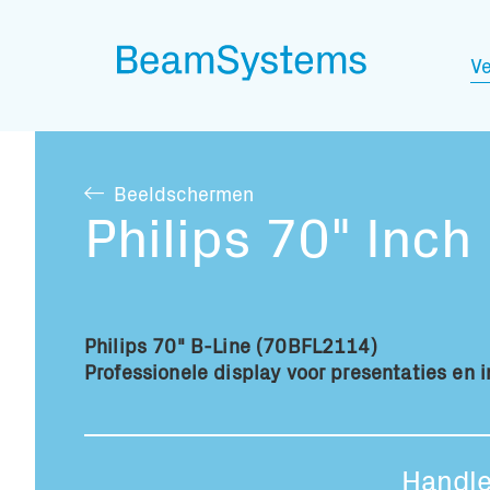
Ve
Beeldschermen
Philips 70" Inch
Philips 70" B-Line (70BFL2114)
Professionele display voor presentaties en i
Handle