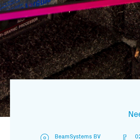
Ne
BeamSystems BV
0