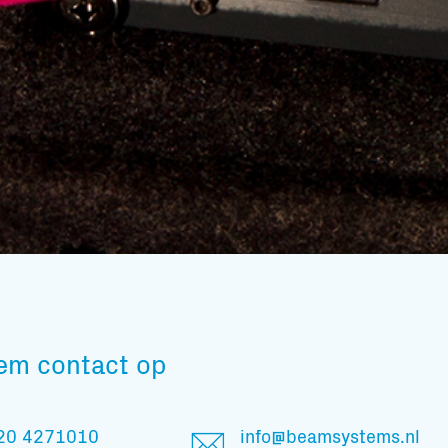
Subscribe to our mailing list
em contact op
En blijf op de hoogte
20 4271010
info@beamsystems.nl