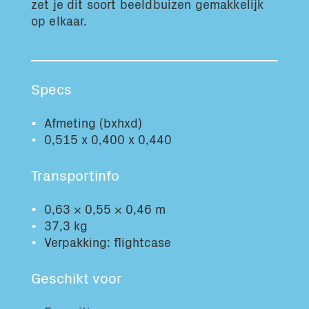
zet je dit soort beeldbuizen gemakkelijk
Totaal volume:
Totaal gewicht:
op elkaar.
0.0m3
0.0kg
Ga Verder
Specs
Afmeting (bxhxd)
0,515 x 0,400 x 0,440
Transportinfo
0,63 × 0,55 × 0,46 m
37,3 kg
Verpakking: flightcase
Geschikt voor