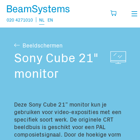
020 4271010
NL
EN
Verhuur
Beeldschermen
Mijn wensenlijst
Verkoop
Sony Cube 21"
Projecten
monitor
Vul hier de producten in die je denkt nodig
te hebben.
Vragen
Over
Deze Sony Cube 21” monitor kun je
Jouw winkelmandje is leeg
Vacatures
gebruiken voor video-exposities met een
specifiek soort werk. De originele CRT
beeldbuis is geschikt voor een PAL
Transport informatie:
composietsignaal. Door de hoekige vorm