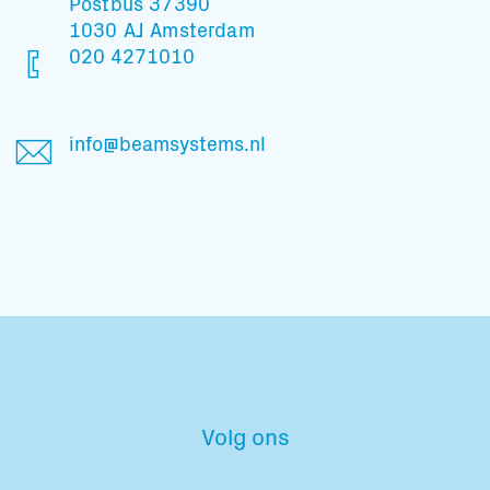
Postbus 37390
1030 AJ Amsterdam
020 4271010
info@beamsystems.nl
Volg ons