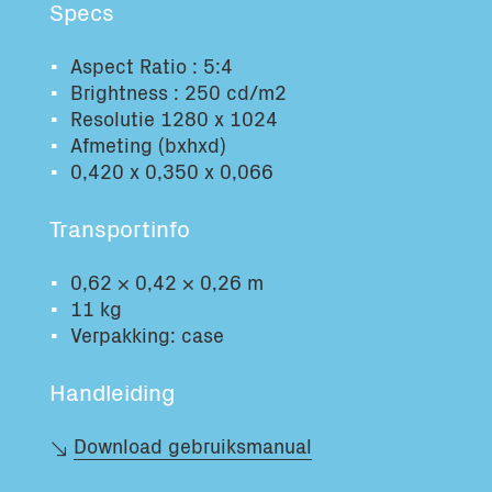
Specs
Totaal volume:
Totaal gewicht:
0.0m3
0.0kg
Aspect Ratio : 5:4
Brightness : 250 cd/m2
Resolutie 1280 x 1024
Ga Verder
Afmeting (bxhxd)
0,420 x 0,350 x 0,066
Transportinfo
0,62 × 0,42 × 0,26 m
11 kg
Verpakking: case
Handleiding
Download gebruiksmanual