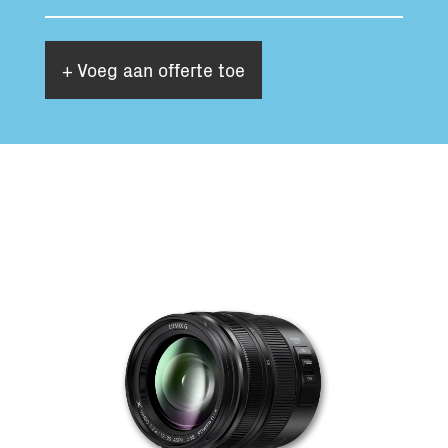
Totaal volume:
Totaal gewicht:
0.0m3
0.0kg
+ Voeg aan offerte toe
Ga Verder