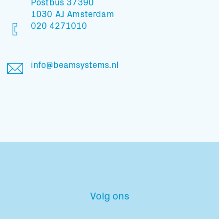
Postbus 37390
1030 AJ Amsterdam
020 4271010
En blijf op de hoogte
info@beamsystems.nl
Volg ons