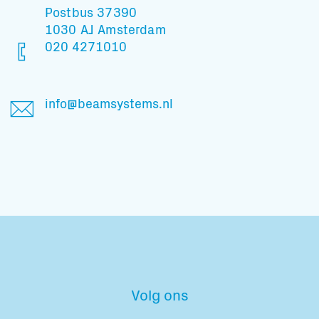
Postbus 37390
1030 AJ Amsterdam
020 4271010
info@beamsystems.nl
Volg ons