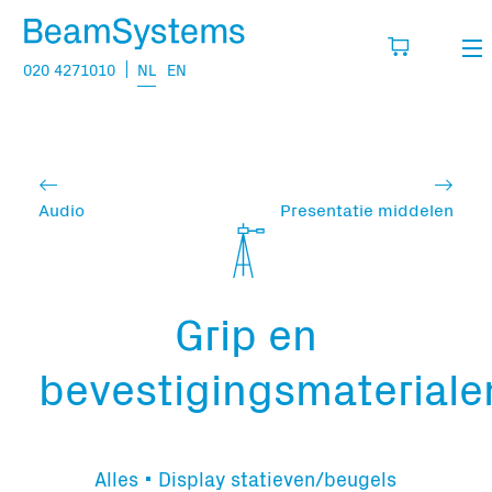
020 4271010
NL
EN
Verhuur
Mijn wensenlijst
Verkoop
Audio
Presentatie middelen
Projecten
Vul hier de producten in die je denkt nodig
te hebben.
Vragen
Grip en
Over
bevestigingsmateriale
Jouw winkelmandje is leeg
Vacatures
Transport informatie:
Alles
Display statieven/beugels