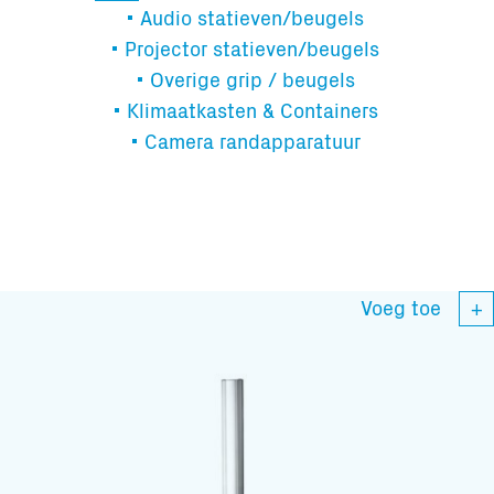
Totaal volume:
Totaal gewicht:
Audio statieven/beugels
0.0m3
0.0kg
Projector statieven/beugels
Overige grip / beugels
Klimaatkasten & Containers
Ga Verder
Camera randapparatuur
Voeg toe