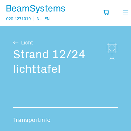
020 4271010
NL
EN
Verhuur
Licht
Mijn wensenlijst
Verkoop
Strand 12/24
Projecten
lichttafel
Vul hier de producten in die je denkt nodig
te hebben.
Vragen
Over
Jouw winkelmandje is leeg
Vacatures
Transportinfo
Transport informatie: