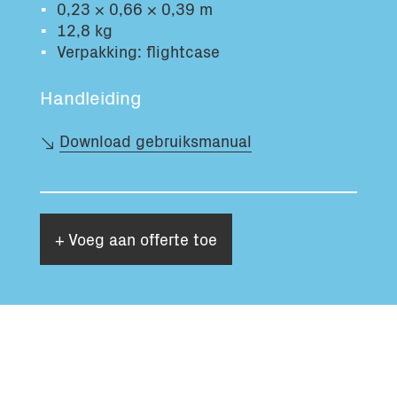
0,23 × 0,66 × 0,39 m
Totaal volume:
Totaal gewicht:
12,8 kg
0.0m3
0.0kg
Verpakking: flightcase
Handleiding
Ga Verder
Download gebruiksmanual
+ Voeg aan offerte toe