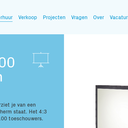
rhuur
Verkoop
Projecten
Vragen
Over
Vacatur
Mijn wensen
,00
m
Vul hier de producten 
Jouw winkelmandje is 
ziet je van een
herm staat. Het 4:3
 100 toeschouwers.
Transport infor