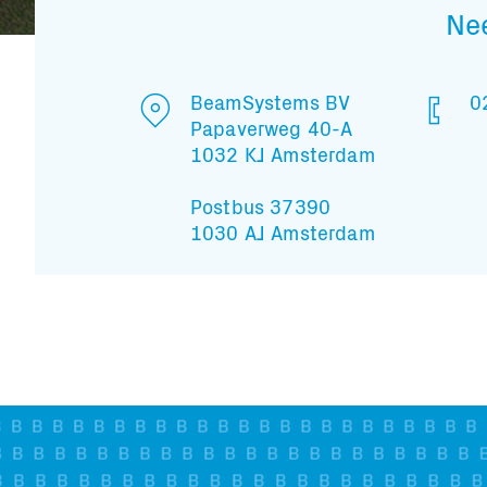
Ne
BeamSystems BV
0
Papaverweg 40-A
1032 KJ Amsterdam
Postbus 37390
1030 AJ Amsterdam