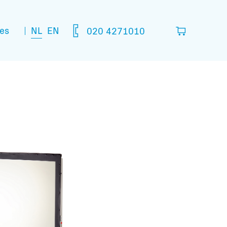
NL
EN
es
020 4271010
lijst
in die je denkt nodig te hebben.
leeg
matie: