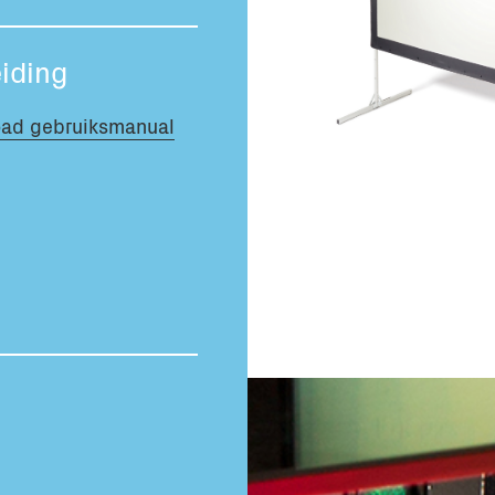
Totaal volume:
0.0m3
iding
ad gebruiksmanual