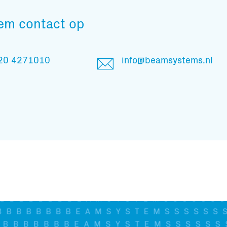
En blijf op de hoogte
em contact op
20 4271010
info@beamsystems.nl