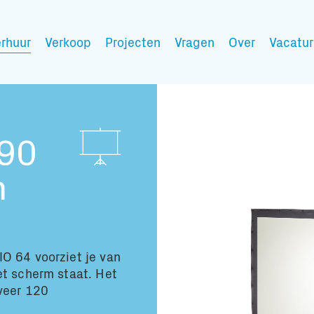
rhuur
Verkoop
Projecten
Vragen
Over
Vacatur
Mijn wensen
.90
m
Vul hier de producten 
Jouw winkelmandje is 
O 64 voorziet je van
et scherm staat. Het
veer 120
Transport infor