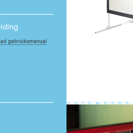
Totaal volume:
0.0m3
iding
ad gebruiksmanual