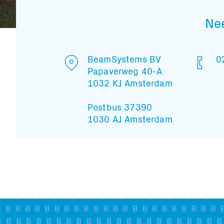
Ne
BeamSystems BV
0
Papaverweg 40-A
1032 KJ Amsterdam
Postbus 37390
1030 AJ Amsterdam