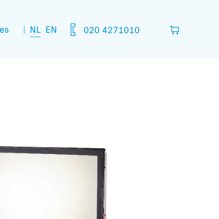
NL
EN
es
020 4271010
lijst
in die je denkt nodig te hebben.
leeg
matie: