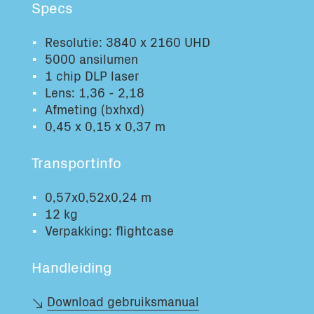
Specs
Totaal volume:
Totaal gewicht:
0.0m3
0.0kg
Resolutie: 3840 x 2160 UHD
5000 ansilumen
1 chip DLP laser
Ga Verder
Lens: 1,36 - 2,18
Afmeting (bxhxd)
0,45 x 0,15 x 0,37 m
Transportinfo
0,57x0,52x0,24 m
12 kg
Verpakking: flightcase
Handleiding
Download gebruiksmanual