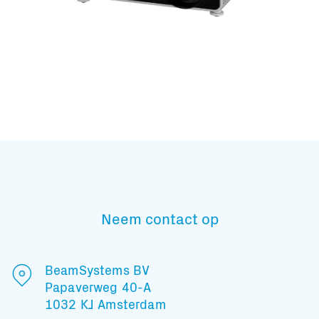
Subscribe to our mailing list
En blijf op de hoogte
Neem contact op
BeamSystems BV
Papaverweg 40-A
1032 KJ Amsterdam