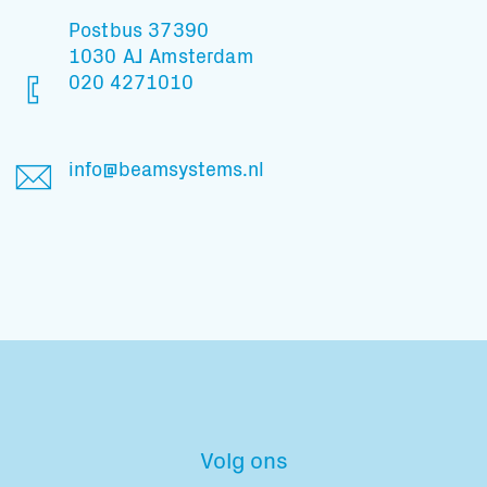
Postbus 37390
1030 AJ Amsterdam
020 4271010
info@beamsystems.nl
Volg ons