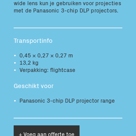
wide lens kun je gebruiken voor projecties
Totaal volume:
Totaal gewicht:
met de Panasonic 3-chip DLP projectors.
0.0m3
0.0kg
Ga Verder
Transportinfo
0,45 × 0,27 × 0,27 m
13,2 kg
Verpakking: flightcase
Geschikt voor
Panasonic 3-chip DLP projector range
+ Voeg aan offerte toe