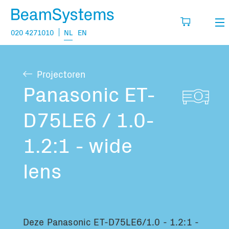
020 4271010
NL
EN
Verhuur
Projectoren
Mijn wensenlijst
Verkoop
Panasonic ET-
Projecten
D75LE6 / 1.0-
Vul hier de producten in die je denkt nodig
te hebben.
Vragen
1.2:1 - wide
Over
lens
Jouw winkelmandje is leeg
Vacatures
Transport informatie:
Deze Panasonic ET-D75LE6/1.0 - 1.2:1 -