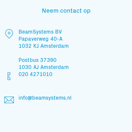
Neem contact op
Subscribe to our mailing list
BeamSystems BV
Papaverweg 40-A
1032 KJ Amsterdam
En blijf op de hoogte
Postbus 37390
1030 AJ Amsterdam
020 4271010
info@beamsystems.nl