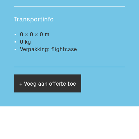
Totaal volume:
Totaal gewicht:
0.0m3
0.0kg
Transportinfo
0 × 0 × 0 m
Ga Verder
0 kg
Verpakking: flightcase
+ Voeg aan offerte toe