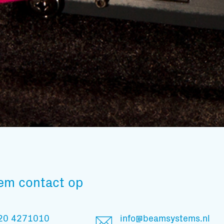
Subscribe to our mailing list
em contact op
En blijf op de hoogte
20 4271010
info@beamsystems.nl