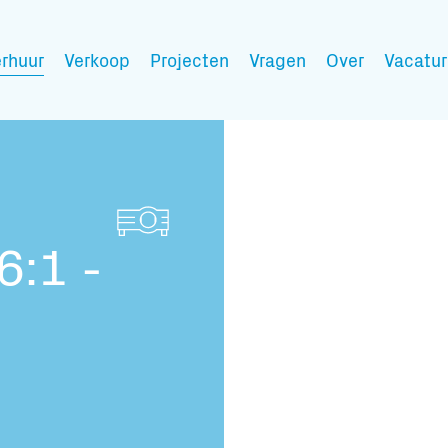
rhuur
Verkoop
Projecten
Vragen
Over
Vacatur
Mijn wensen
6:1 -
Vul hier de producten 
Jouw winkelmandje is 
Transport infor