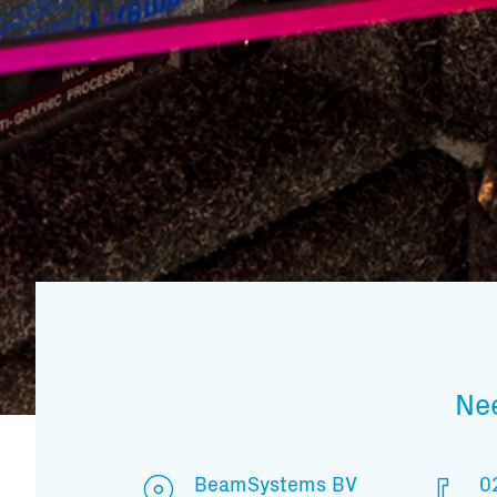
Ne
BeamSystems BV
0