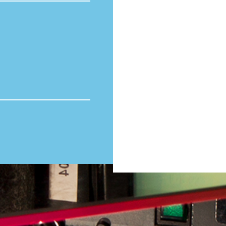
Totaal volume:
0.0m3