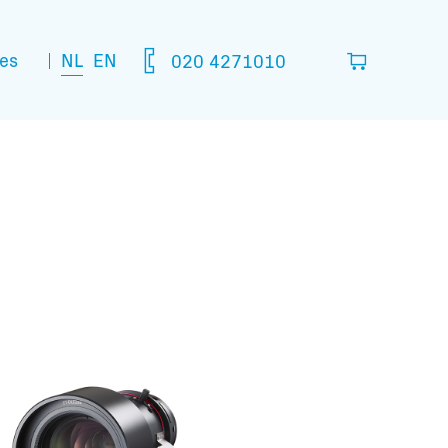
NL
EN
es
020 4271010
lijst
in die je denkt nodig te hebben.
leeg
matie: