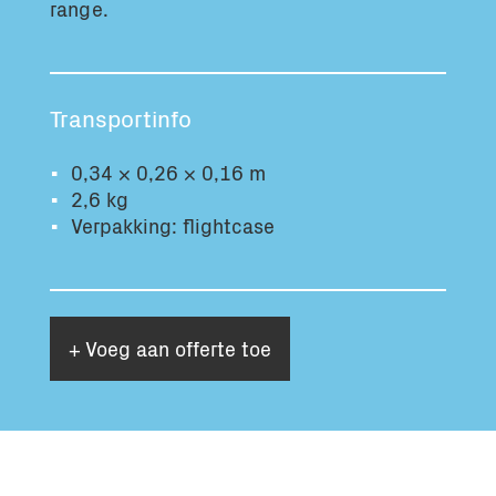
range.
Totaal volume:
Totaal gewicht:
0.0m3
0.0kg
Transportinfo
Ga Verder
0,34 × 0,26 × 0,16 m
2,6 kg
Verpakking: flightcase
+ Voeg aan offerte toe