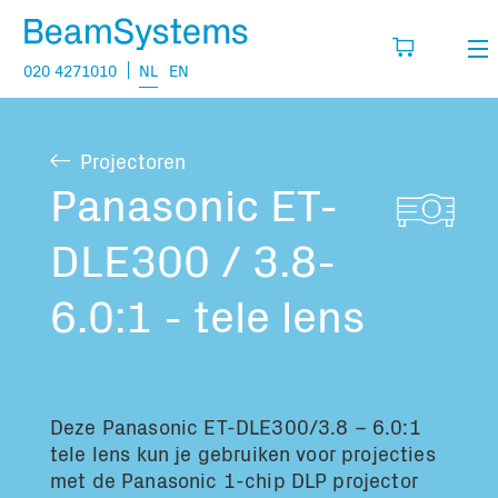
020 4271010
NL
EN
Verhuur
Projectoren
Mijn wensenlijst
Verkoop
Panasonic ET-
Projecten
DLE300 / 3.8-
Vul hier de producten in die je denkt nodig
te hebben.
Vragen
6.0:1 - tele lens
Over
Jouw winkelmandje is leeg
Vacatures
Deze Panasonic ET-DLE300/3.8 – 6.0:1
tele lens kun je gebruiken voor projecties
Transport informatie:
met de Panasonic 1-chip DLP projector