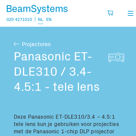
020 4271010
NL
EN
Verhuur
Projectoren
Mijn wensenlijst
Verkoop
Panasonic ET-
Projecten
DLE310 / 3.4-
Vul hier de producten in die je denkt nodig
te hebben.
Vragen
4.5:1 - tele lens
Over
Jouw winkelmandje is leeg
Vacatures
Deze Panasonic ET-DLE310/3.4 – 4.5:1
tele lens kun je gebruiken voor projecties
Transport informatie:
met de Panasonic 1-chip DLP projector