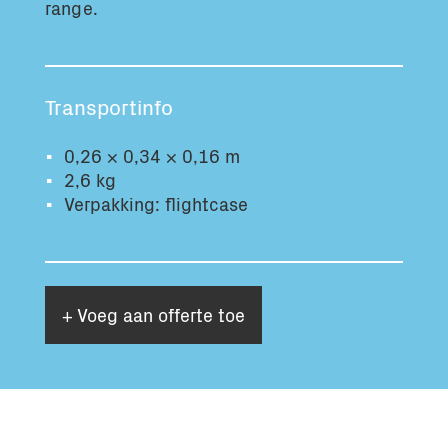
range.
Totaal volume:
Totaal gewicht:
0.0m3
0.0kg
Transportinfo
Ga Verder
0,26 × 0,34 × 0,16 m
2,6 kg
Verpakking: flightcase
+ Voeg aan offerte toe