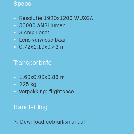
Specs
Totaal volume:
Totaal gewicht:
0.0m3
0.0kg
Resolutie 1920x1200 WUXGA
30000 ANSI lumen
3 chip Laser
Ga Verder
Lens verwisselbaar
0,72x1,10x0,42 m
Transportinfo
1.60x0.99x0.83 m
225 kg
verpakking: flightcase
Handleiding
Download gebruiksmanual