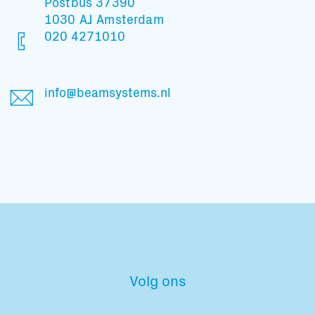
Postbus 37390
1030 AJ Amsterdam
020 4271010
info@beamsystems.nl
Volg ons