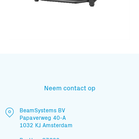
Subscribe to our mailing list
Neem contact op
En blijf op de hoogte
BeamSystems BV
Papaverweg 40-A
1032 KJ Amsterdam