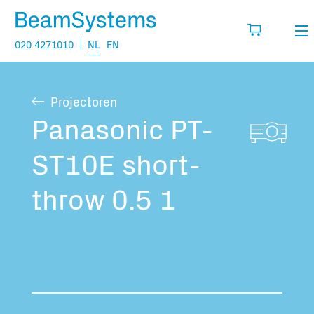
020 4271010
NL
EN
Verhuur
Projectoren
Mijn wensenlijst
Verkoop
Panasonic PT-
Projecten
ST10E short-
Vul hier de producten in die je denkt nodig
te hebben.
Vragen
throw 0.5 1
Over
Jouw winkelmandje is leeg
Vacatures
Transport informatie: