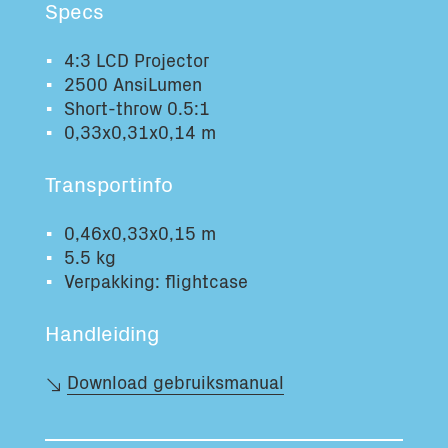
Specs
Totaal volume:
Totaal gewicht:
0.0m3
0.0kg
4:3 LCD Projector
2500 AnsiLumen
Short-throw 0.5:1
Ga Verder
0,33x0,31x0,14 m
Transportinfo
0,46x0,33x0,15 m
5.5 kg
Verpakking: flightcase
Handleiding
Download gebruiksmanual