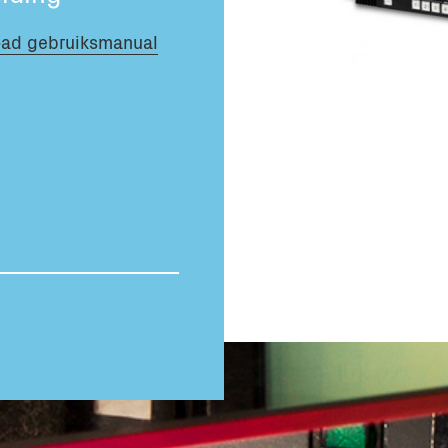
Totaal volume:
ad gebruiksmanual
0.0m3