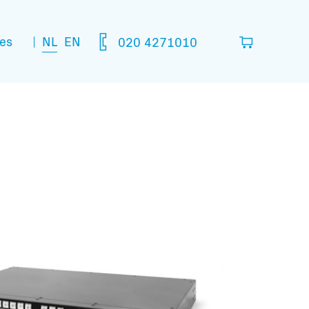
NL
EN
es
020 4271010
lijst
in die je denkt nodig te hebben.
leeg
matie: