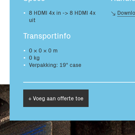
8 HDMI 4x in -> 8 HDMI 4x
Downlo
uit
Transportinfo
0 × 0 × 0 m
0 kg
Verpakking: 19" case
+ Voeg aan offerte toe