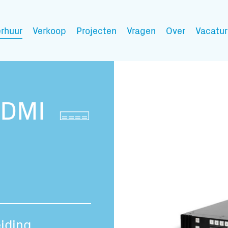
rhuur
Verkoop
Projecten
Vragen
Over
Vacatur
Mijn wensen
HDMI
Vul hier de producten 
Jouw winkelmandje is 
Transport infor
iding