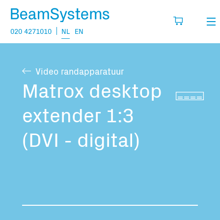
020 4271010
NL
EN
Verhuur
Video randapparatuur
Mijn wensenlijst
Verkoop
Matrox desktop
Projecten
extender 1:3
Vul hier de producten in die je denkt nodig
te hebben.
Vragen
(DVI - digital)
Over
Jouw winkelmandje is leeg
Vacatures
Transport informatie: