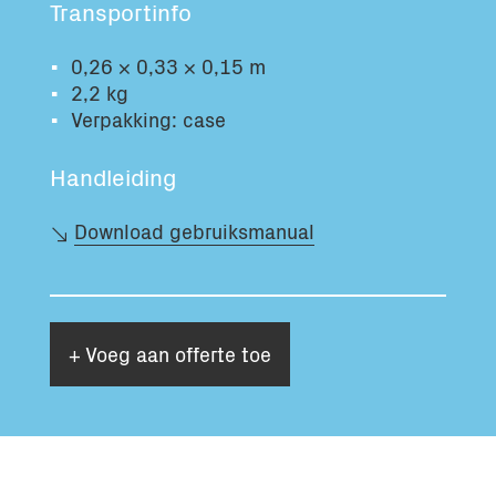
Transportinfo
Totaal volume:
Totaal gewicht:
0.0m3
0.0kg
0,26 × 0,33 × 0,15 m
2,2 kg
Verpakking: case
Ga Verder
Handleiding
Download gebruiksmanual
+ Voeg aan offerte toe