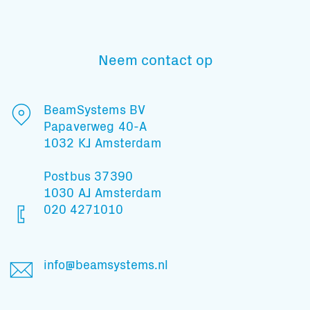
Neem contact op
Subscribe to our mailing list
BeamSystems BV
Papaverweg 40-A
En blijf op de hoogte
1032 KJ Amsterdam
Postbus 37390
1030 AJ Amsterdam
020 4271010
info@beamsystems.nl