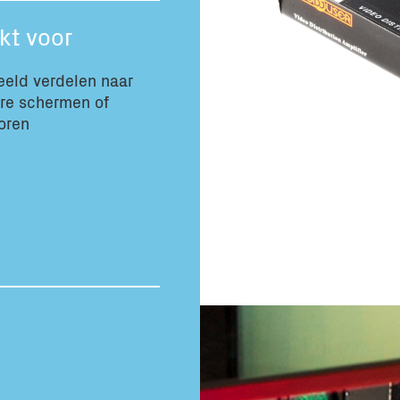
Totaal volume:
kt voor
0.0m3
eld verdelen naar
re schermen of
oren