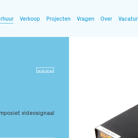
rhuur
Verkoop
Projecten
Vragen
Over
Vacatur
Mijn wensen
Vul hier de producten 
Jouw winkelmandje is 
omposiet videosignaal
Transport infor