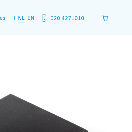
NL
EN
es
020 4271010
lijst
in die je denkt nodig te hebben.
leeg
matie: