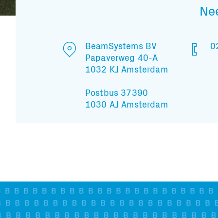
Ne
BeamSystems BV
0
Papaverweg 40-A
1032 KJ Amsterdam
Postbus 37390
1030 AJ Amsterdam