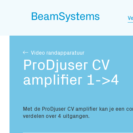
Ve
Video randapparatuur
ProDjuser CV
amplifier 1->4
Met de ProDjuser CV amplifier kan je een c
verdelen over 4 uitgangen.