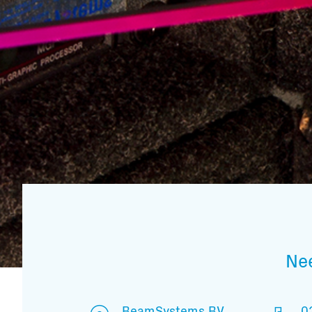
Ne
BeamSystems BV
0