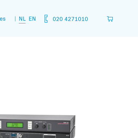
NL
EN
es
020 4271010
lijst
in die je denkt nodig te hebben.
leeg
matie: