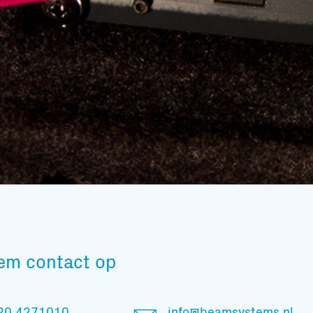
Subscribe to our mailing list
em contact op
En blijf op de hoogte
20 4271010
info@beamsystems.nl