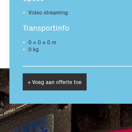
Video streaming
Transportinfo
0 × 0 × 0 m
0 kg
+ Voeg aan offerte toe