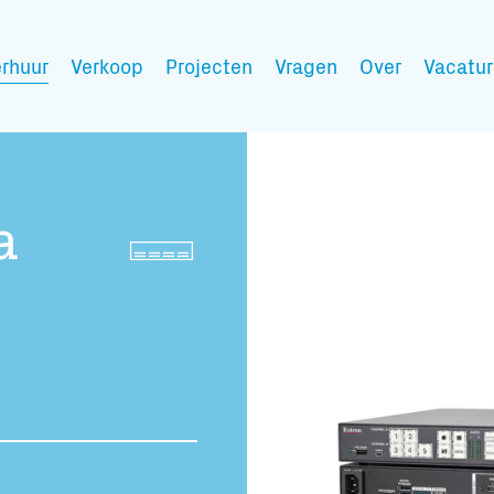
rhuur
Verkoop
Projecten
Vragen
Over
Vacatur
Mijn wensen
a
Vul hier de producten 
Jouw winkelmandje is 
Transport infor