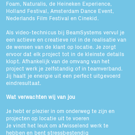
Totaal volume:
Totaal gewicht:
Foam, Naturalis, de Heineken Experience,
Holland Festival, Amsterdam Dance Event,
0.0m3
0.0kg
Nederlands Film Festival en Cinekid.
Als video-technicus bij BeamSystems vervul je
Ga Verder
een actieve en creatieve rol in de realisatie van
de wensen van de klant op locatie. Je zorgt
ervoor dat elk project tot in de kleinste details
klopt. Afhankelijk van de omvang van het
project werk je zelfstandig of in teamverband.
Jij haalt je energie uit een perfect uitgevoerd
eindresultaat.
Wat verwachten wij van jou
Je hebt er plezier in om onderweg te zijn en
projecten op locatie uit te voeren
Je vindt het leuk om afwisselend werk te
hebben en bent stressbestendig