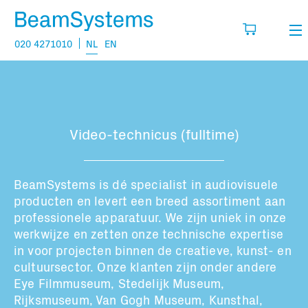
020 4271010
NL
EN
Verhuur
Mijn wensenlijst
Verkoop
Video-technicus (fulltime)
Projecten
Vul hier de producten in die je denkt nodig
te hebben.
Vragen
BeamSystems is dé specialist in audiovisuele
producten en levert een breed assortiment aan
Over
professionele apparatuur. We zijn uniek in onze
werkwijze en zetten onze technische expertise
Jouw winkelmandje is leeg
Vacatures
in voor projecten binnen de creatieve, kunst- en
cultuursector. Onze klanten zijn onder andere
Eye Filmmuseum, Stedelijk Museum,
Transport informatie:
Rijksmuseum, Van Gogh Museum, Kunsthal,