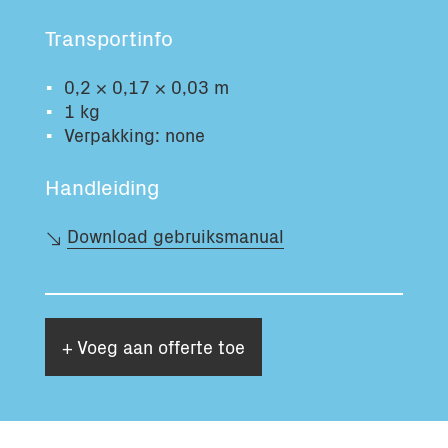
Totaal volume:
Totaal gewicht:
Transportinfo
0.0m3
0.0kg
0,2 × 0,17 × 0,03 m
1 kg
Ga Verder
Verpakking: none
Handleiding
Download gebruiksmanual
+ Voeg aan offerte toe