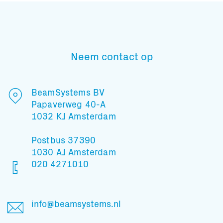
Neem contact op
Subscribe to our mailing list
BeamSystems BV
Papaverweg 40-A
En blijf op de hoogte
1032 KJ Amsterdam
Postbus 37390
1030 AJ Amsterdam
020 4271010
info@beamsystems.nl