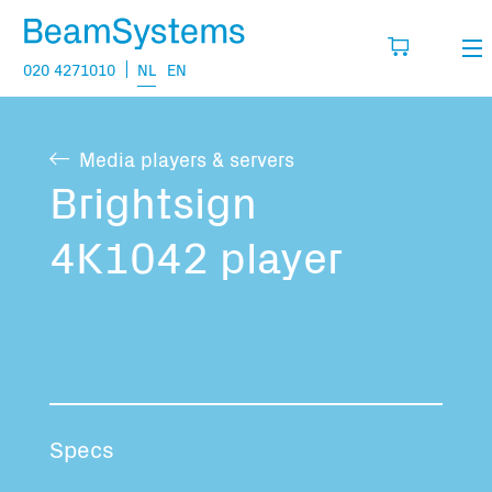
020 4271010
NL
EN
Verhuur
Media players & servers
Mijn wensenlijst
Verkoop
Brightsign
Projecten
4K1042 player
Vul hier de producten in die je denkt nodig
te hebben.
Vragen
Over
Jouw winkelmandje is leeg
Vacatures
Specs
Transport informatie: